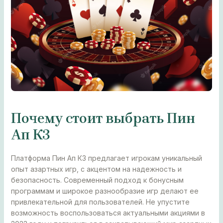
Почему стоит выбрать Пин
Ап КЗ
Платформа Пин Ап КЗ предлагает игрокам уникальный
опыт азартных игр, с акцентом на надежность и
безопасность. Современный подход к бонусным
программам и широкое разнообразие игр делают ее
привлекательной для пользователей. Не упустите
возможность воспользоваться актуальными акциями в