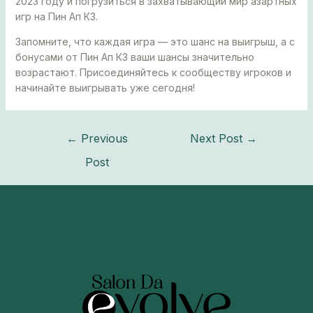
2023 году и погрузиться в захватывающий мир азартных
игр на Пин Ап КЗ.
Запомните, что каждая игра — это шанс на выигрыш, а с
бонусами от Пин Ап КЗ ваши шансы значительно
возрастают. Присоединяйтесь к сообществу игроков и
начинайте выигрывать уже сегодня!
←
Previous
Next Post
→
Post