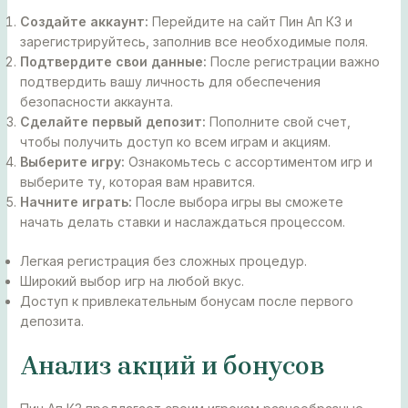
Создайте аккаунт:
Перейдите на сайт Пин Ап КЗ и
зарегистрируйтесь, заполнив все необходимые поля.
Подтвердите свои данные:
После регистрации важно
подтвердить вашу личность для обеспечения
безопасности аккаунта.
Сделайте первый депозит:
Пополните свой счет,
чтобы получить доступ ко всем играм и акциям.
Выберите игру:
Ознакомьтесь с ассортиментом игр и
выберите ту, которая вам нравится.
Начните играть:
После выбора игры вы сможете
начать делать ставки и наслаждаться процессом.
Легкая регистрация без сложных процедур.
Широкий выбор игр на любой вкус.
Доступ к привлекательным бонусам после первого
депозита.
Анализ акций и бонусов