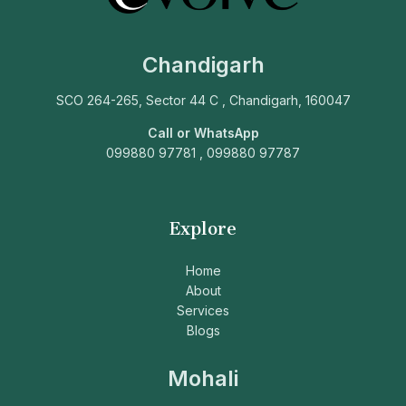
Chandigarh
SCO 264-265, Sector 44 C , Chandigarh, 160047
Call or WhatsApp
099880 97781 , 099880 97787
Explore
Home
About
Services
Blogs
Mohali