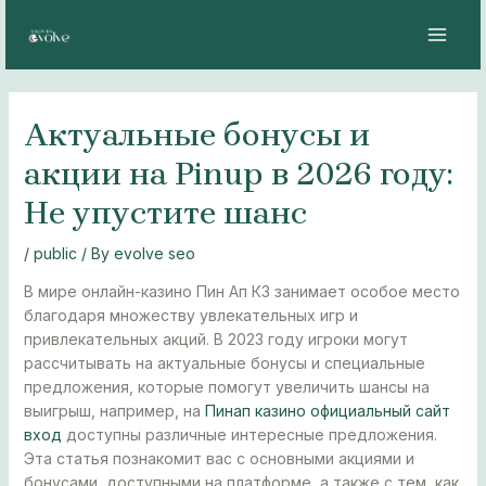
Skip
Post
MAI
to
navigation
MEN
content
Актуальные бонусы и
акции на Pinup в 2026 году:
Не упустите шанс
/
public
/ By
evolve seo
В мире онлайн-казино Пин Ап КЗ занимает особое место
благодаря множеству увлекательных игр и
привлекательных акций. В 2023 году игроки могут
рассчитывать на актуальные бонусы и специальные
предложения, которые помогут увеличить шансы на
выигрыш, например, на
Пинап казино официальный сайт
вход
доступны различные интересные предложения.
Эта статья познакомит вас с основными акциями и
бонусами, доступными на платформе, а также с тем, как