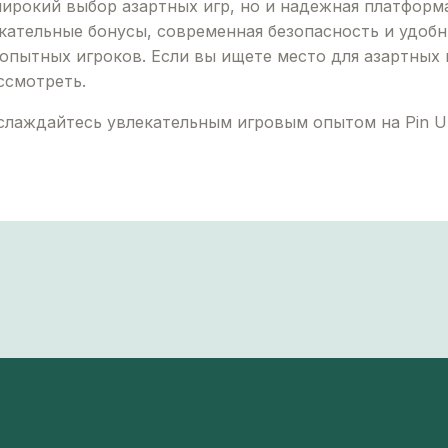
широкий выбор азартных игр, но и надежная платфор
кательные бонусы, современная безопасность и удоб
пытных игроков. Если вы ищете место для азартных и
ссмотреть.
аслаждайтесь увлекательным игровым опытом на Pin U