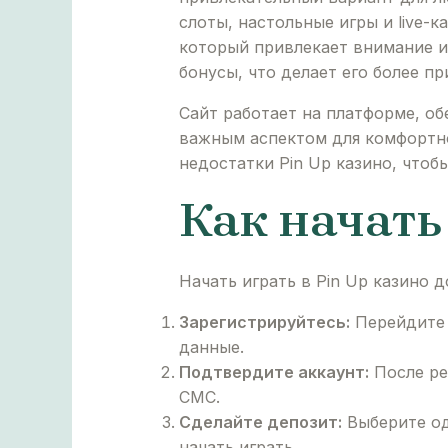
слоты, настольные игры и live-к
который привлекает внимание и
бонусы, что делает его более п
Сайт работает на платформе, о
важным аспектом для комфортно
недостатки Pin Up казино, чтоб
Как начать
Начать играть в Pin Up казино 
Зарегистрируйтесь:
Перейдите 
данные.
Подтвердите аккаунт:
После ре
СМС.
Сделайте депозит:
Выберите од
начать играть.