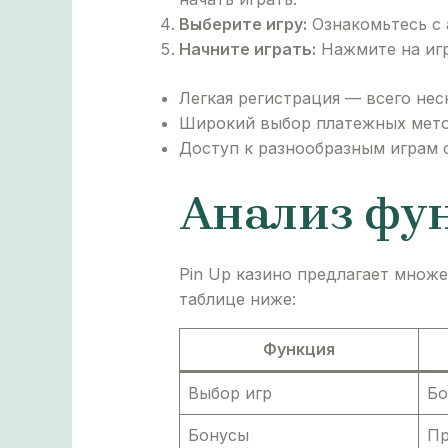
Выберите игру:
Ознакомьтесь с 
Начните играть:
Нажмите на игр
Легкая регистрация — всего нес
Широкий выбор платежных метод
Доступ к разнообразным играм с
Анализ фун
Pin Up казино предлагает множ
таблице ниже:
Функция
Выбор игр
Бо
Бонусы
Пр