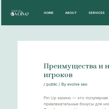
Skip
Post
to
navigation
HOME
ABOUT
SERVICES
content
Преимущества и не
игроков
/
public
/ By
evolve seo
Pin Up казино — это популярная
привлекательные бонусы для но