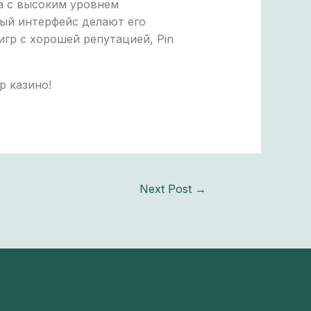
ма с высоким уровнем
ный интерфейс делают его
гр с хорошей репутацией, Pin
p казино!
Next Post
→