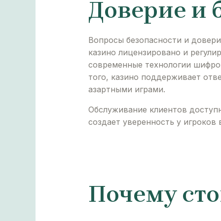
Доверие и 
Вопросы безопасности и довери
казино лицензировано и регулир
современные технологии шифров
того, казино поддерживает отве
азартными играми.
Обслуживание клиентов доступн
создает уверенность у игроков 
Почему сто