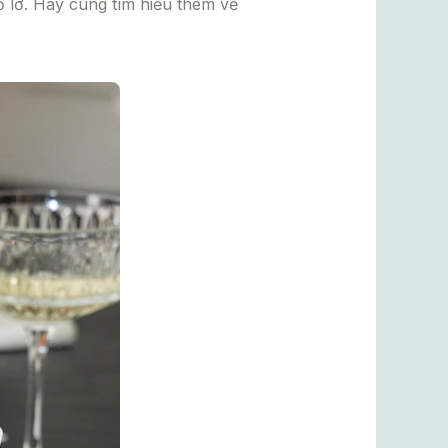
lỡ. Hãy cùng tìm hiểu thêm về