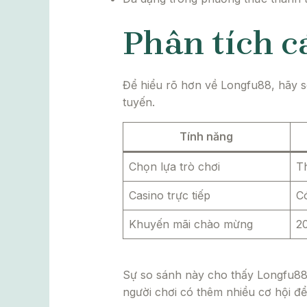
Phân tích c
Để hiểu rõ hơn về Longfu88, hãy s
tuyến.
Tính năng
Chọn lựa trò chơi
T
Casino trực tiếp
C
Khuyến mãi chào mừng
2
Sự so sánh này cho thấy Longfu88
người chơi có thêm nhiều cơ hội để