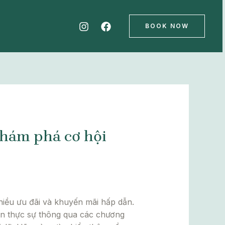
BOOK NOW
khám phá cơ hội
hiều ưu đãi và khuyến mãi hấp dẫn.
iền thực sự thông qua các chương