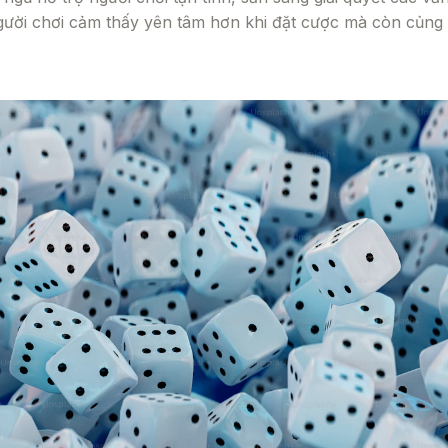
gười chơi cảm thấy yên tâm hơn khi đặt cược mà còn củng 