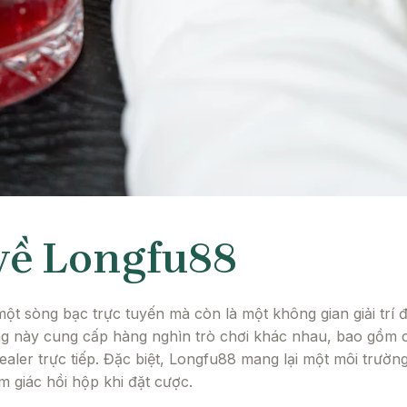
về Longfu88
t sòng bạc trực tuyến mà còn là một không gian giải trí 
ng này cung cấp hàng nghìn trò chơi khác nhau, bao gồm c
Dealer trực tiếp. Đặc biệt, Longfu88 mang lại một môi trườn
m giác hồi hộp khi đặt cược.