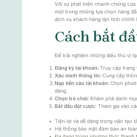
Với sự phát triển nhanh chóng của
một trong những lựa chọn hàng đầu
dịch vụ khách hàng tận tình chính
Cách bắt đầ
Để trải nghiệm những điều thú vị t
Đăng ký tài khoản:
Truy cập trang 
Xác minh thông tin:
Cung cấp thông
Nạp tiền vào tài khoản:
Chọn phương
dàng.
Chọn trò chơi:
Khám phá danh mục 
Bắt đầu đặt cược:
Tham gia vào các
Tiện lợi và dễ dàng trong việc tạo t
Hệ thống bảo mật đảm bảo an toàn
Đa dạng trong phương thức thanh 