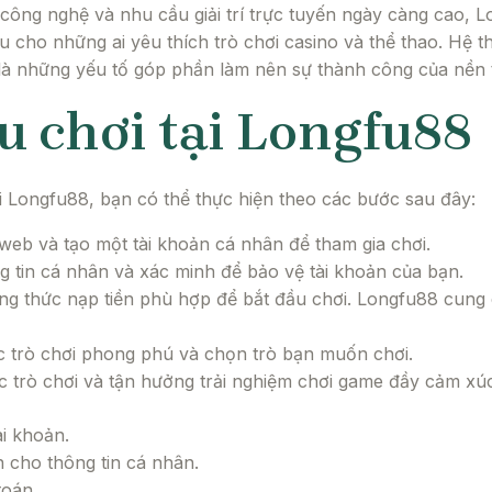
 công nghệ và nhu cầu giải trí trực tuyến ngày càng cao, 
 cho những ai yêu thích trò chơi casino và thể thao. Hệ
 là những yếu tố góp phần làm nên sự thành công của nền 
u chơi tại Longfu88
ại Longfu88, bạn có thể thực hiện theo các bước sau đây:
web và tạo một tài khoản cá nhân để tham gia chơi.
 tin cá nhân và xác minh để bảo vệ tài khoản của bạn.
 thức nạp tiền phù hợp để bắt đầu chơi. Longfu88 cung c
trò chơi phong phú và chọn trò bạn muốn chơi.
 trò chơi và tận hưởng trải nghiệm chơi game đầy cảm xúc
ài khoản.
 cho thông tin cá nhân.
toán.