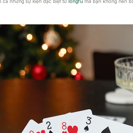
 cả những sự kiện đặc biệt từ
longfu
mà bạn không nên bỏ 