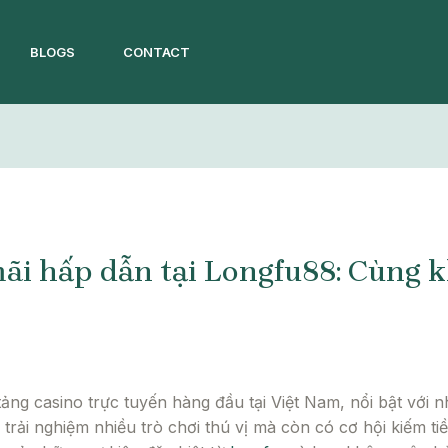
BLOGS
CONTACT
ãi hấp dẫn tại Longfu88: Cùng 
ng casino trực tuyến hàng đầu tại Việt Nam, nổi bật với n
 trải nghiệm nhiều trò chơi thú vị mà còn có cơ hội kiếm t