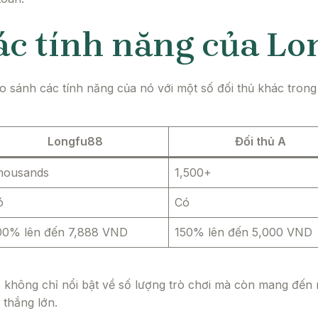
ác tính năng của Lo
o sánh các tính năng của nó với một số đối thủ khác tron
Longfu88
Đối thủ A
housands
1,500+
ó
Có
00% lên đến 7,888 VND
150% lên đến 5,000 VND
 không chỉ nổi bật về số lượng trò chơi mà còn mang đến
 thắng lớn.