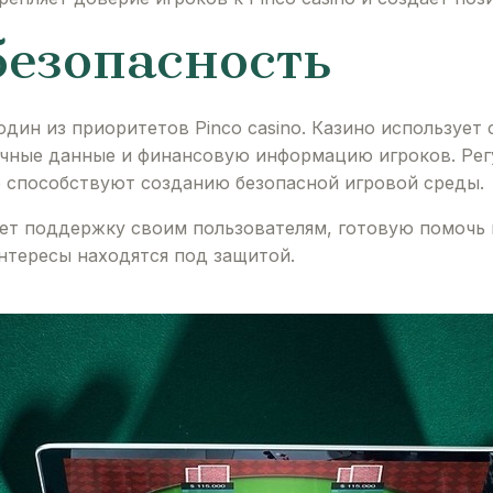
безопасность
дин из приоритетов Pinco casino. Казино использует
чные данные и финансовую информацию игроков. Рег
е способствуют созданию безопасной игровой среды.
яет поддержку своим пользователям, готовую помочь 
интересы находятся под защитой.