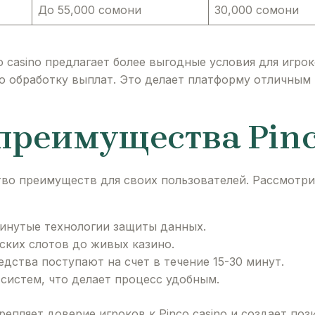
До 55,000 сомони
30,000 сомони
o casino предлагает более выгодные условия для игро
 обработку выплат. Это делает платформу отличным
реимущества Pinc
тво преимуществ для своих пользователей. Рассмотри
инутые технологии защиты данных.
ских слотов до живых казино.
дства поступают на счет в течение 15-30 минут.
истем, что делает процесс удобным.
епляет доверие игроков к Pinco casino и создает поз