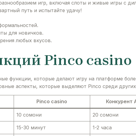
разнообразием игр, включая слоты и живые игры с ди
зартный путь и испытайте удачу!
 формальностей.
ты для новичков.
орения любых вкусов.
кций Pinco casino
ьные функции, которые делают игру на платформе бол
овные аспекты, которые выделяют Pinco среди других
Pinco casino
Конкурент 
10 сомони
20 сомони
15-30 минут
1-2 часа