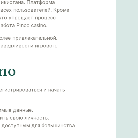
джикистана. Платформа
 всех пользователей. Кроме
что упрощает процесс
бота Pinco casino.
олее привлекательной.
праведливости игрового
ino
регистрироваться и начать
имые данные.
ить свою личность.
о доступным для большинства