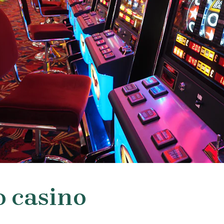
o casino