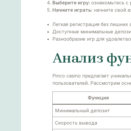
Выберите игру:
ознакомьтесь с 
Начните играть:
начните свой а
Легкая регистрация без лишних
Доступные минимальные депози
Разнообразие игр для удовлетв
Анализ фун
Pinco casino предлагает уникал
пользователей. Рассмотрим осн
Функция
Минимальный депозит
Скорость вывода