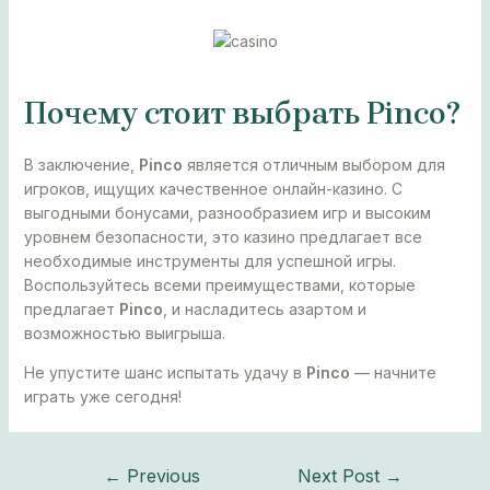
Почему стоит выбрать Pinco?
В заключение,
Pinco
является отличным выбором для
игроков, ищущих качественное онлайн-казино. С
выгодными бонусами, разнообразием игр и высоким
уровнем безопасности, это казино предлагает все
необходимые инструменты для успешной игры.
Воспользуйтесь всеми преимуществами, которые
предлагает
Pinco
, и насладитесь азартом и
возможностью выигрыша.
Не упустите шанс испытать удачу в
Pinco
— начните
играть уже сегодня!
←
Previous
Next Post
→