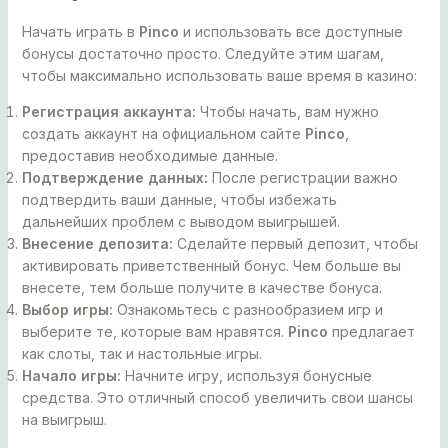
Начать играть в
Pinco
и использовать все доступные
бонусы достаточно просто. Следуйте этим шагам,
чтобы максимально использовать ваше время в казино:
Регистрация аккаунта:
Чтобы начать, вам нужно
создать аккаунт на официальном сайте
Pinco
,
предоставив необходимые данные.
Подтверждение данных:
После регистрации важно
подтвердить ваши данные, чтобы избежать
дальнейших проблем с выводом выигрышей.
Внесение депозита:
Сделайте первый депозит, чтобы
активировать приветственный бонус. Чем больше вы
внесете, тем больше получите в качестве бонуса.
Выбор игры:
Ознакомьтесь с разнообразием игр и
выберите те, которые вам нравятся.
Pinco
предлагает
как слоты, так и настольные игры.
Начало игры:
Начните игру, используя бонусные
средства. Это отличный способ увеличить свои шансы
на выигрыш.