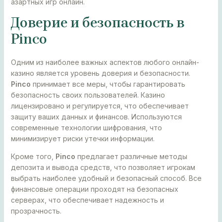
азартных игр онлайн.
Доверие и безопасность в
Pinco
Одним из наиболее важных аспектов любого онлайн-
казино является уровень доверия и безопасности.
Pinco
принимает все меры, чтобы гарантировать
безопасность своих пользователей. Казино
лицензировано и регулируется, что обеспечивает
защиту ваших данных и финансов. Используются
современные технологии шифрования, что
минимизирует риски утечки информации.
Кроме того,
Pinco
предлагает различные методы
депозита и вывода средств, что позволяет игрокам
выбрать наиболее удобный и безопасный способ. Все
финансовые операции проходят на безопасных
серверах, что обеспечивает надежность и
прозрачность.