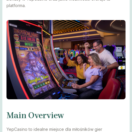
platforma.
Main Overview
YepCasino to idealne miejsce dla miłośników gier