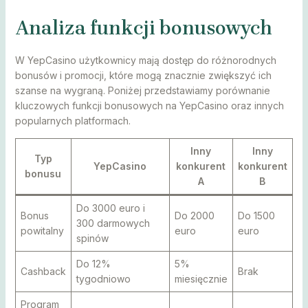
Analiza funkcji bonusowych
W YepCasino użytkownicy mają dostęp do różnorodnych
bonusów i promocji, które mogą znacznie zwiększyć ich
szanse na wygraną. Poniżej przedstawiamy porównanie
kluczowych funkcji bonusowych na YepCasino oraz innych
popularnych platformach.
Inny
Inny
Typ
YepCasino
konkurent
konkurent
bonusu
A
B
Do 3000 euro i
Bonus
Do 2000
Do 1500
300 darmowych
powitalny
euro
euro
spinów
Do 12%
5%
Cashback
Brak
tygodniowo
miesięcznie
Program