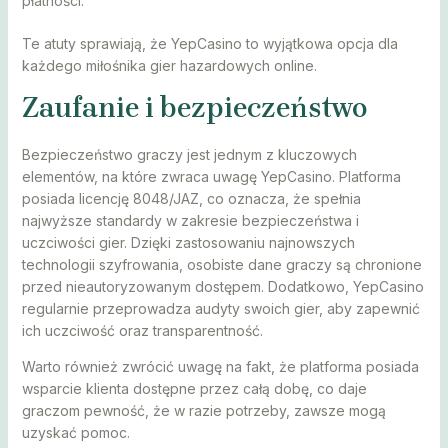
płatności.
Te atuty sprawiają, że YepCasino to wyjątkowa opcja dla
każdego miłośnika gier hazardowych online.
Zaufanie i bezpieczeństwo
Bezpieczeństwo graczy jest jednym z kluczowych
elementów, na które zwraca uwagę YepCasino. Platforma
posiada licencję 8048/JAZ, co oznacza, że spełnia
najwyższe standardy w zakresie bezpieczeństwa i
uczciwości gier. Dzięki zastosowaniu najnowszych
technologii szyfrowania, osobiste dane graczy są chronione
przed nieautoryzowanym dostępem. Dodatkowo, YepCasino
regularnie przeprowadza audyty swoich gier, aby zapewnić
ich uczciwość oraz transparentność.
Warto również zwrócić uwagę na fakt, że platforma posiada
wsparcie klienta dostępne przez całą dobę, co daje
graczom pewność, że w razie potrzeby, zawsze mogą
uzyskać pomoc.