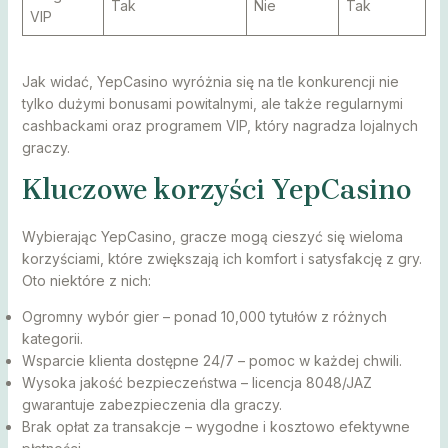
Tak
Nie
Tak
VIP
Jak widać, YepCasino wyróżnia się na tle konkurencji nie
tylko dużymi bonusami powitalnymi, ale także regularnymi
cashbackami oraz programem VIP, który nagradza lojalnych
graczy.
Kluczowe korzyści YepCasino
Wybierając YepCasino, gracze mogą cieszyć się wieloma
korzyściami, które zwiększają ich komfort i satysfakcję z gry.
Oto niektóre z nich:
Ogromny wybór gier – ponad 10,000 tytułów z różnych
kategorii.
Wsparcie klienta dostępne 24/7 – pomoc w każdej chwili.
Wysoka jakość bezpieczeństwa – licencja 8048/JAZ
gwarantuje zabezpieczenia dla graczy.
Brak opłat za transakcje – wygodne i kosztowo efektywne