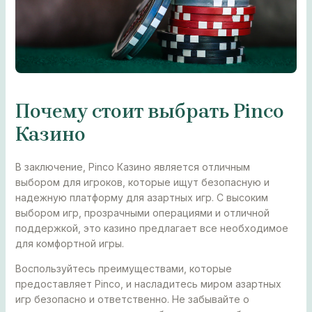
Почему стоит выбрать Pinco
Казино
В заключение, Pinco Казино является отличным
выбором для игроков, которые ищут безопасную и
надежную платформу для азартных игр. С высоким
выбором игр, прозрачными операциями и отличной
поддержкой, это казино предлагает все необходимое
для комфортной игры.
Воспользуйтесь преимуществами, которые
предоставляет Pinco, и насладитесь миром азартных
игр безопасно и ответственно. Не забывайте о