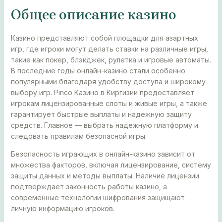
Общее описание казино
Казино представляют собой площадки для азартных
игр, где игроки могут делать ставки на различные игры,
такие как покер, блэкджек, рулетка и игровые автоматы.
В последние годы онлайн-казино стали особенно
популярными благодаря удобству доступа и широкому
выбору игр. Pinco Казино в Киргизии предоставляет
игрокам лицензированные слоты и живые игры, а также
гарантирует быстрые выплаты и надежную защиту
средств. Главное — выбрать надежную платформу и
следовать правилам безопасной игры.
Безопасность играющих в онлайн-казино зависит от
множества факторов, включая лицензирование, систему
защиты данных и методы выплаты. Наличие лицензии
подтверждает законность работы казино, а
современные технологии шифрования защищают
личную информацию игроков.