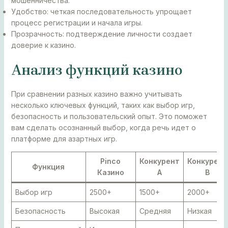
мошенничества.
Удобство: четкая последовательность упрощает
процесс регистрации и начала игры.
Прозрачность: подтверждение личности создает
доверие к казино.
Анализ функций казино
При сравнении разных казино важно учитывать
несколько ключевых функций, таких как выбор игр,
безопасность и пользовательский опыт. Это поможет
вам сделать осознанный выбор, когда речь идет о
платформе для азартных игр.
Pinco
Конкурент
Конкурент
Функция
Казино
A
B
Выбор игр
2500+
1500+
2000+
Безопасность
Высокая
Средняя
Низкая