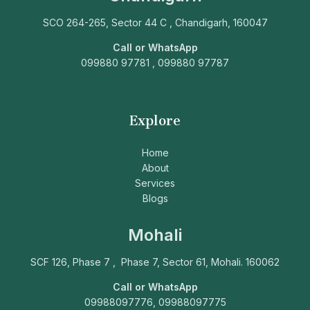
SCO 264-265, Sector 44 C , Chandigarh, 160047
Call or WhatsApp
099880 97781 , 099880 97787
Explore
Home
About
Services
Blogs
Mohali
SCF 126, Phase 7 , Phase 7, Sector 61, Mohali. 160062
Call or WhatsApp
09988097776, 09988097775