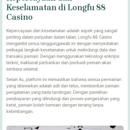
Keselamatan di Longfu 88
Casino
Kepercayaan dan keselamatan adalah aspek yang sangat
penting dalam perjudian dalam talian. Longfu 88 Casino
mengambil serius tanggungjawab ini dengan menyediakan
pelbagai langkah keselamatan untuk melindungi data dan
transaksi pemain. Dengan menggunakan teknologi enkripsi
terkini, maklumat perbankan dan peribadi pemain akan
sentiasa selamat.
Selain itu, platform ini memastikan bahawa semua permainan
yang ditawarkan adalah adil dan telus, memberikan pemain
pengalaman yang tiada tandingan. Dengan pemilihan
pembayaran yang dilindungi dan proses pengesahan yang
ketat, pemain boleh bermain dengan tenang tanpa
kebimbangan.