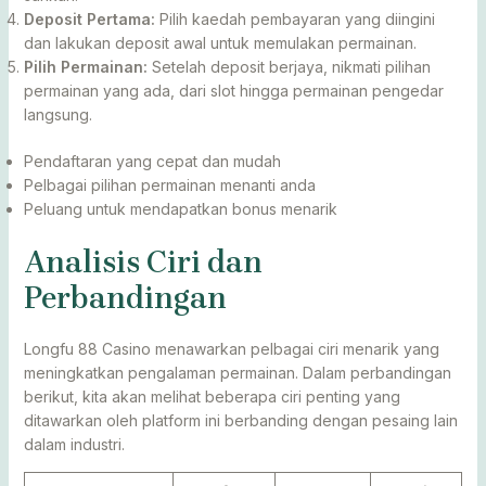
Deposit Pertama:
Pilih kaedah pembayaran yang diingini
dan lakukan deposit awal untuk memulakan permainan.
Pilih Permainan:
Setelah deposit berjaya, nikmati pilihan
permainan yang ada, dari slot hingga permainan pengedar
langsung.
Pendaftaran yang cepat dan mudah
Pelbagai pilihan permainan menanti anda
Peluang untuk mendapatkan bonus menarik
Analisis Ciri dan
Perbandingan
Longfu 88 Casino menawarkan pelbagai ciri menarik yang
meningkatkan pengalaman permainan. Dalam perbandingan
berikut, kita akan melihat beberapa ciri penting yang
ditawarkan oleh platform ini berbanding dengan pesaing lain
dalam industri.