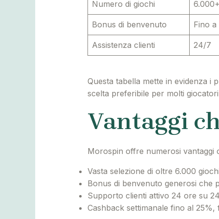
Numero di giochi
6.000
Bonus di benvenuto
Fino a
Assistenza clienti
24/7
Questa tabella mette in evidenza i p
scelta preferibile per molti giocatori
Vantaggi ch
Morospin offre numerosi vantaggi che
Vasta selezione di oltre 6.000 giochi
Bonus di benvenuto generosi che p
Supporto clienti attivo 24 ore su 24,
Cashback settimanale fino al 25%, fa