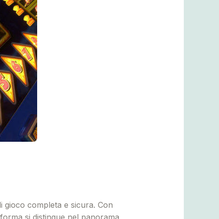
i gioco completa e sicura. Con
ttaforma si distingue nel panorama