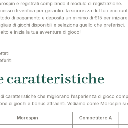
Morospin e registrati compilando il modulo di registrazione.
esso di verifica per garantire la sicurezza del tuo account
odo di pagamento e deposita un minimo di €15 per iniziare 
liaia di giochi disponibili e seleziona quello che preferisci.
elto e inizia la tua avventura di gioco!
tati
feriti
e caratteristiche
 di caratteristiche che migliorano l’esperienza di gioco com
ne di giochi e bonus attraenti. Vediamo come Morospin si c
Morospin
Competitore A