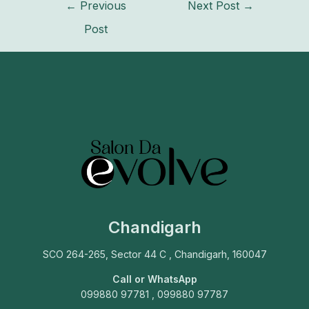
←
Previous
Next Post
→
Post
Chandigarh
SCO 264-265, Sector 44 C , Chandigarh, 160047
Call or WhatsApp
099880 97781 , 099880 97787