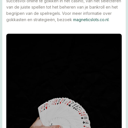
succesvol online te gokken in het casino, van het selecteren
van de juiste spellen tot het beheren van je bankroll en het
begrijpen van de spelregels. Voor meer informatie over
gokkasten en strategieën, bezoek
magneticslots.co.nl
.