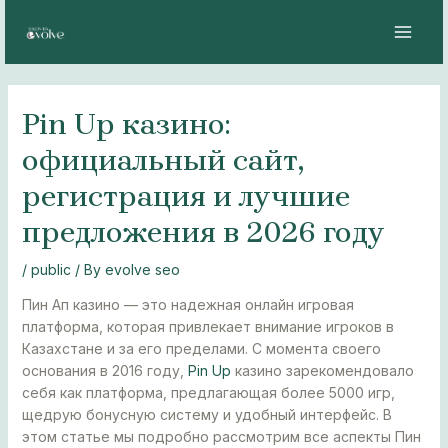
Skip
Post
MAI
to
navigation
MEN
content
Pin Up казино:
официальный сайт,
регистрация и лучшие
предложения в 2026 году
/
public
/ By
evolve seo
Пин Ап казино — это надежная онлайн игровая
платформа, которая привлекает внимание игроков в
Казахстане и за его пределами. С момента своего
основания в 2016 году,
Pin Up
казино зарекомендовало
себя как платформа, предлагающая более 5000 игр,
щедрую бонусную систему и удобный интерфейс. В
этом статье мы подробно рассмотрим все аспекты Пин