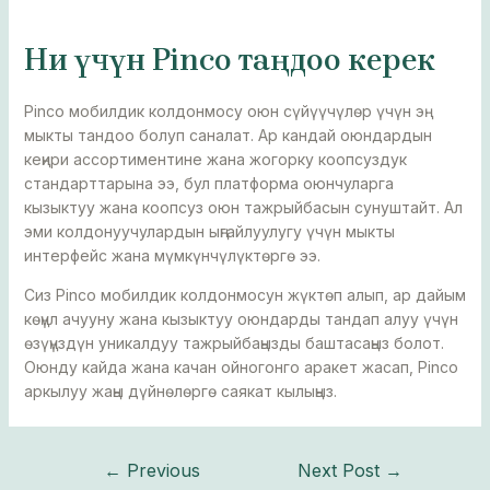
Ни үчүн Pinco таңдоо керек
Pinco мобилдик колдонмосу оюн сүйүүчүлөр үчүн эң
мыкты тандоо болуп саналат. Ар кандай оюндардын
кеңири ассортиментине жана жогорку коопсуздук
стандарттарына ээ, бул платформа оюнчуларга
кызыктуу жана коопсуз оюн тажрыйбасын сунуштайт. Ал
эми колдонуучулардын ыңгайлуулугу үчүн мыкты
интерфейс жана мүмкүнчүлүктөргө ээ.
Сиз Pinco мобилдик колдонмосун жүктөп алып, ар дайым
көңүл ачууну жана кызыктуу оюндарды тандап алуу үчүн
өзүңүздүн уникалдуу тажрыйбаңызды баштасаңыз болот.
Оюнду кайда жана качан ойногонго аракет жасап, Pinco
аркылуу жаңы дүйнөлөргө саякат кылыңыз.
←
Previous
Next Post
→