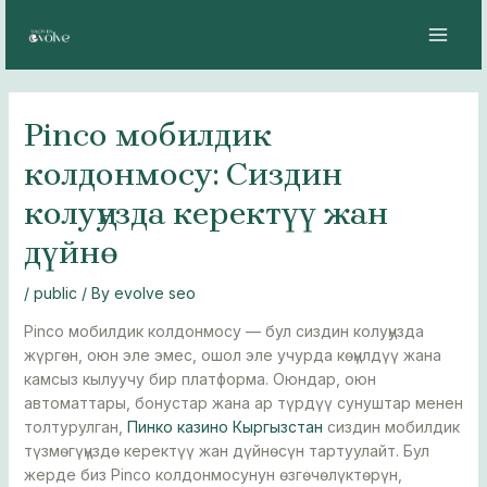
Skip
Post
MAI
to
navigation
MEN
content
Pinco мобилдик
колдонмосу: Сиздин
колуңузда керектүү жан
дүйнө
/
public
/ By
evolve seo
Pinco мобилдик колдонмосу — бул сиздин колуңузда
жүргөн, оюн эле эмес, ошол эле учурда көңүлдүү жана
камсыз кылуучу бир платформа. Оюндар, оюн
автоматтары, бонустар жана ар түрдүү сунуштар менен
толтурулган,
Пинко казино Кыргызстан
сиздин мобилдик
түзмөгүңүздө керектүү жан дүйнөсүн тартуулайт. Бул
жерде биз Pinco колдонмосунун өзгөчөлүктөрүн,