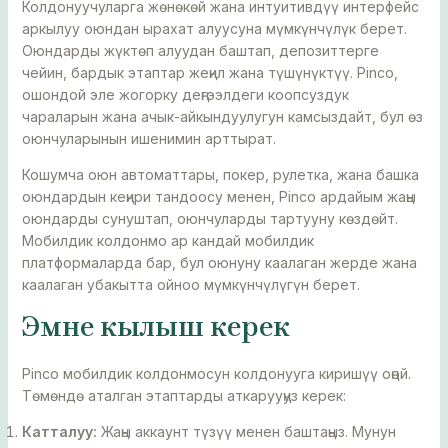
Колдонуучуларга жөнөкөй жана интуитивдүү интерфейс
аркылуу оюндан ырахат алуусуна мүмкүнчүлүк берет.
Оюндарды жүктөп алуудан баштап, депозиттерге
чейин, бардык этаптар жеңил жана түшүнүктүү. Pinco,
ошондой эле жогорку деңгээлдеги коопсуздук
чараларын жана ачык-айкындуулугун камсыздайт, бул өз
оюнчуларынын ишенимин арттырат.
Кошумча оюн автоматтары, покер, рулетка, жана башка
оюндардын кеңири тандоосу менен, Pinco ардайым жаңы
оюндарды сунуштап, оюнчуларды тартууну көздөйт.
Мобилдик колдонмо ар кандай мобилдик
платформаларда бар, бул оюнуну каалаган жерде жана
каалаган убакытта ойноо мүмкүнчүлүгүн берет.
Эмне кылыш керек
Pinco мобилдик колдонмосун колдонууга киришүү оңой.
Төмөндө аталган этаптарды аткарууңуз керек:
Катталуу:
Жаңы аккаунт түзүү менен баштаңыз. Мунун