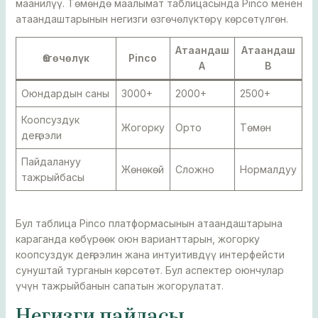
маанилүү. Төмөндө маалымат таблицасында Pinco менен
атаандаштарынын негизги өзгөчөлүктөрү көрсөтүлгөн.
Атаандаш
Атаандаш
Өзгөчөлүк
Pinco
A
B
Оюндардын саны
3000+
2000+
2500+
Коопсуздук
Жогорку
Орто
Төмөн
деңгээли
Пайдалануу
Жөнөкөй
Сложно
Нормалдуу
тажрыйбасы
Бул таблица Pinco платформасынын атаандаштарына
караганда көбүрөөк оюн варианттарын, жогорку
коопсуздук деңгээлин жана интуитивдүү интерфейсти
сунуштай турганын көрсөтөт. Бул аспектер оюнчулар
үчүн тажрыйбанын сапатын жогорулатат.
Негизги пайдасы