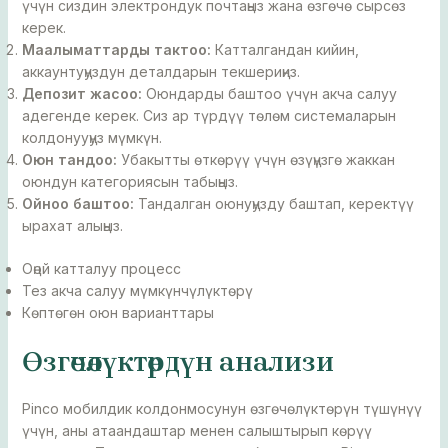
үчүн сиздин электрондук почтаңыз жана өзгөчө сырсөз
керек.
Маалыматтарды тактоо:
Катталгандан кийин,
аккаунтуңуздун деталдарын текшериңиз.
Депозит жасоо:
Оюндарды баштоо үчүн акча салуу
адегенде керек. Сиз ар түрдүү төлөм системаларын
колдонууңуз мүмкүн.
Оюн тандоо:
Убакытты өткөрүү үчүн өзүңүзгө жаккан
оюндун категориясын табыңыз.
Ойноо баштоо:
Тандалган оюнуңузду баштап, керектүү
ырахат алыңыз.
Оңой катталуу процесс
Тез акча салуу мүмкүнчүлүктөрү
Көптөгөн оюн варианттары
Өзгөчөлүктөрдүн анализи
Pinco мобилдик колдонмосунун өзгөчөлүктөрүн түшүнүү
үчүн, аны атаандаштар менен салыштырып көрүү