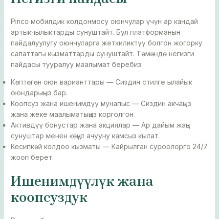
Pinco мобилдик колдонмосу оюнчулар үчүн ар кандай
артыкчылыктарды сунуштайт. Бул платформанын
пайдалуулугу оюнчуларга жеткиликтүү болгон жогорку
сапаттагы кызматтарды сунуштайт. Төмөндө негизги
пайдасы тууралуу маалымат беребиз:
Көптөгөн оюн варианттары — Сиздин стилге ылайык
оюндарыңыз бар.
Коопсуз жана ишенимдүү мунапыс — Сиздин акчаңыз
жана жеке маалыматыңыз корголгон.
Активдүү бонустар жана акциялар — Ар дайым жаңы
сунуштар менен көңүл ачууну камсыз кылат.
Кесипкөй колдоо кызматы — Кайрылган суроолорго 24/7
жооп берет.
Ишенимдүүлүк жана
коопсуздук