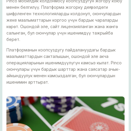
Pinco мобилдик колдонмосу коопсуздугун жогору коюу
менен белгилүү. Платформа жогорку деңгээлдеги
шифрленген технологияларды колдонуп, оюнчулардын
жеке маалыматтарын коргоо үчүн бардык чараларды
көрөт. Ошондой эле, сайт лицензияланган жана жөнгө
салынган, бул оюнчулар үчүн ишенимдүү тажрыйба
берет.
Платформанын коопсуздугу пайдалануудагы бардык
маалыматтардын сакталышын, ошондой эле акча
операцияларынын ишенимдүүлүгүн камсыз кылат. Pinco
оюнчулары үчүн бардык шарттар жана саясатар ачык-
айкындуулук менен камсыздалган, бул оюнчулардын
ишенимин арттырат.