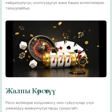
пайдалуулугун, коопсуздугун жана башка аспектилерин
талкуулайбыз.
Жалпы Көрсөтүү
Pinco мобилдик колдонмосу оюн сүйүүчүлөр үчүн
уникалдуу мүмкүнчүлүктөрдү сунуштайт.