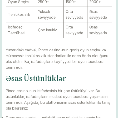
Oyun Seçimi
2500+
1500+
2000+
Yüksək
Orta
Əsas
Təhlükəsizlik
səviyyədə
səviyyədə
səviyyədə
İstifadəçi
Orta
Əsas
Çox intuitiv
Təcrübəsi
səviyyədə
səviyyədə
Yuxarıdakı cədvəl, Pinco casino-nun geniş oyun seçimi və
mütəxəssis təhlükəsizlik standartları ilə necə öndə olduğunu
əks etdirir. Bu, istifadəçilərə keyfiyyətli bir oyun təcrübəsi
təmin edir.
Əsas Üstünlüklər
Pinco casino-nun istifadəsinin bir çox üstünlüyü var. Bu
üstünlüklər, istifadəçilərin müsbət oyun təcrübəsi yaşamasını
təmin edir. Aşağıda, bu platformanın əsas üstünlükləri ilə tanış
ola bilərsiniz:
Genş oyun seçimi — müxtəlif oyun növləri ilə zəngin bir