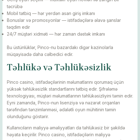
təcrübə
Mobil tətbiq — hər yerdən asan giriş imkanı
Bonuslar və promosyonlar — istifadəçilərə əlavə şanslar
təqdim edir
24/7 müştəri xidməti — hər zaman dəstək imkanı
Bu üstünlüklər, Pinco-nu bazardakı digər kazinolarla
müqayisədə daha cəlbedici edir.
Təhlükə və Təhlükəsizlik
Pinco casino, istifadəçilərinin məlumatlarını qorumaq üçün
yüksək təhlükəsizlik standartlarını tətbiq edir. Şifrələmə
texnologiyası, müştəri məlumatlarının təhlükəsizliyini təmin edir.
Eyni zamanda, Pinco-nun lisenziya və nəzarət orqanları
tərəfindən tənzimlənməsi, ədalətli oyun mühitinin təmin
olunduğunu göstərir.
Kullanıcıların maliyyə əməliyyatları da təhlükəsiz bir şəkildə
həyata keçirilir. Pinco casino, istifadəçilərin maliyyə