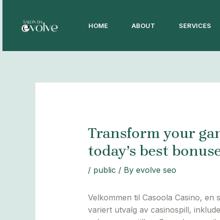
Skip
Post
to
navigation
HOME
ABOUT
SERVICES
content
Transform your gam
today’s best bonus
/
public
/ By
evolve seo
Velkommen til Casoola Casino, en s
variert utvalg av casinospill, inklud