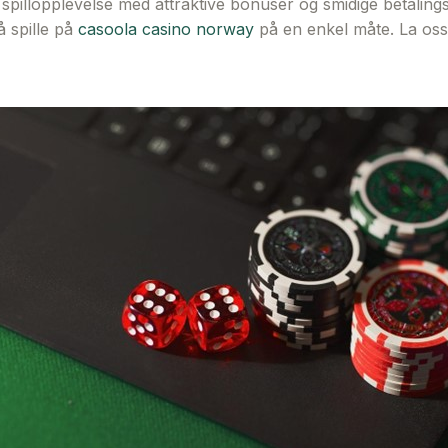
spillopplevelse med attraktive bonuser og smidige betaling
å spille på
casoola casino norway
på en enkel måte. La oss