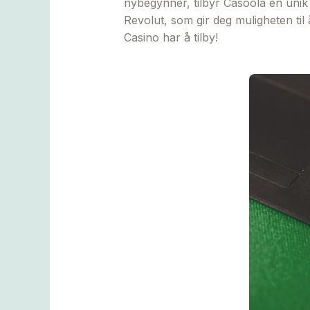
nybegynner, tilbyr Casoola en unik 
Revolut, som gir deg muligheten til 
Casino har å tilby!