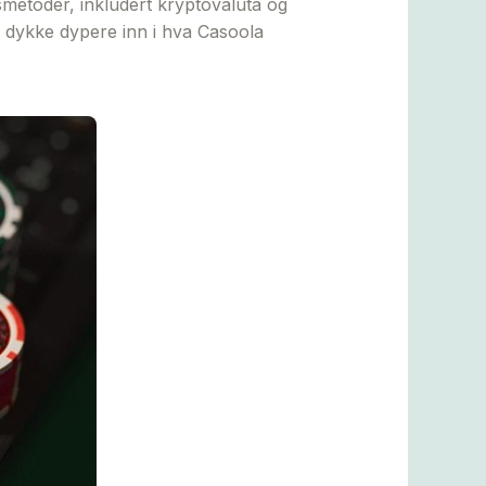
smetoder, inkludert kryptovaluta og
 dykke dypere inn i hva Casoola