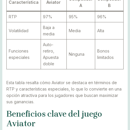
Característica
Aviator
A
B
RTP
97%
95%
96%
Baja a
Volatilidad
Media
Alta
media
Auto-
Funciones
retiro,
Bonos
Ninguna
especiales
Apuesta
limitados
doble
Esta tabla resalta cómo Aviator se destaca en términos de
RTP y características especiales, lo que lo convierte en una
opción atractiva para los jugadores que buscan maximizar
sus ganancias.
Beneficios clave del juego
Aviator