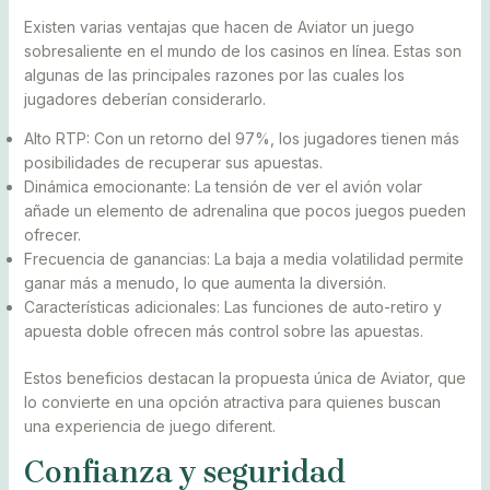
Existen varias ventajas que hacen de Aviator un juego
sobresaliente en el mundo de los casinos en línea. Estas son
algunas de las principales razones por las cuales los
jugadores deberían considerarlo.
Alto RTP: Con un retorno del 97%, los jugadores tienen más
posibilidades de recuperar sus apuestas.
Dinámica emocionante: La tensión de ver el avión volar
añade un elemento de adrenalina que pocos juegos pueden
ofrecer.
Frecuencia de ganancias: La baja a media volatilidad permite
ganar más a menudo, lo que aumenta la diversión.
Características adicionales: Las funciones de auto-retiro y
apuesta doble ofrecen más control sobre las apuestas.
Estos beneficios destacan la propuesta única de Aviator, que
lo convierte en una opción atractiva para quienes buscan
una experiencia de juego diferent.
Confianza y seguridad