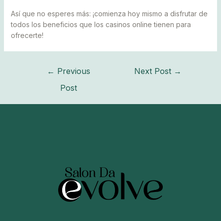
Así que no esperes más: ¡comienza hoy mismo a disfrutar de
todos los beneficios que los casinos online tienen para
ofrecerte!
←
Previous
Next Post
→
Post