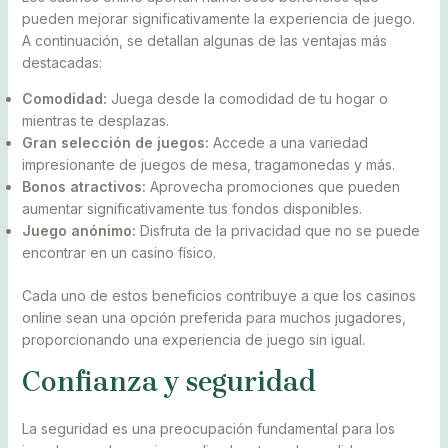
pueden mejorar significativamente la experiencia de juego.
A continuación, se detallan algunas de las ventajas más
destacadas:
Comodidad:
Juega desde la comodidad de tu hogar o
mientras te desplazas.
Gran selección de juegos:
Accede a una variedad
impresionante de juegos de mesa, tragamonedas y más.
Bonos atractivos:
Aprovecha promociones que pueden
aumentar significativamente tus fondos disponibles.
Juego anónimo:
Disfruta de la privacidad que no se puede
encontrar en un casino físico.
Cada uno de estos beneficios contribuye a que los casinos
online sean una opción preferida para muchos jugadores,
proporcionando una experiencia de juego sin igual.
Confianza y seguridad
La seguridad es una preocupación fundamental para los