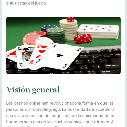
entusiastas del juego.
Visión general
Los casinos online han revolucionado la forma en que las
personas disfrutan del juego. La posibilidad de acceder a
una vasta selección de juegos desde la comodidad de tu
hogar es solo una de las muchas ventajas que ofrecen. A