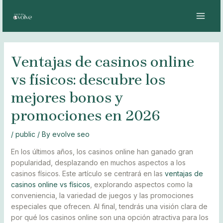
Skip
Post
MAI
to
navigation
MEN
content
Ventajas de casinos online
vs físicos: descubre los
mejores bonos y
promociones en 2026
/
public
/ By
evolve seo
En los últimos años, los casinos online han ganado gran
popularidad, desplazando en muchos aspectos a los
casinos físicos. Este artículo se centrará en las
ventajas de
casinos online vs físicos
, explorando aspectos como la
conveniencia, la variedad de juegos y las promociones
especiales que ofrecen. Al final, tendrás una visión clara de
por qué los casinos online son una opción atractiva para los