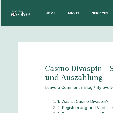
Skip
Post
to
navigation
HOME
ABOUT
SERVICES
content
Casino Divaspin – 
und Auszahlung
Leave a Comment
/
Blog
/ By
evolv
1. Was ist Casino Divaspin?
2. Registrierung und Verifizie