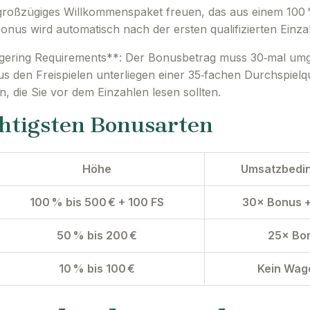
 großzügiges Willkommenspaket freuen, das aus einem 100
Bonus wird automatisch nach der ersten qualifizierten Einz
agering Requirements**: Der Bonusbetrag muss 30‑mal umg
us den Freispielen unterliegen einer 35‑fachen Durchspiel
, die Sie vor dem Einzahlen lesen sollten.
chtigsten Bonusarten
Höhe
Umsatzbedi
100 % bis 500 € + 100 FS
30× Bonus +
50 % bis 200 €
25× Bo
10 % bis 100 €
Kein Wag