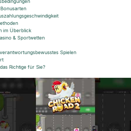
sbedingungen
n Bonusarten
szahlungsgeschwindigkeit
methoden
 im Überblick
‑Casino & Sportwetten
& verantwortungsbewusstes Spielen
rt
 das Richtige für Sie?