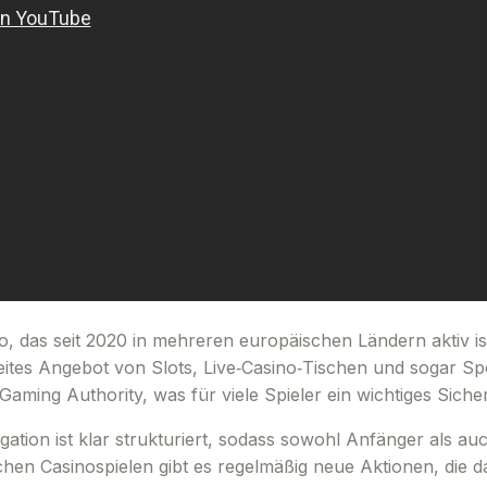
no, das seit 2020 in mehreren europäischen Ländern aktiv is
reites Angebot von Slots, Live‑Casino‑Tischen und sogar S
Gaming Authority, was für viele Spieler ein wichtiges Sicher
ation ist klar strukturiert, sodass sowohl Anfänger als auc
hen Casinospielen gibt es regelmäßig neue Aktionen, die d