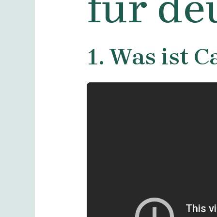
für de
1. Was ist 