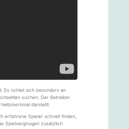
t. Es richtet sich besonders an
portwetten suchen. Der Betreiber
heitsmerkmal darstellt.
h erfahrene Spieler schnell finden,
as Spielvergnügen zusätzlich