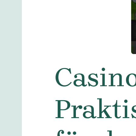
Casino
Prakti