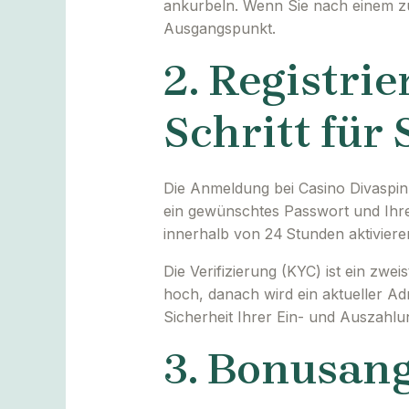
ankurbeln. Wenn Sie nach einem zuv
Ausgangspunkt.
2. Registri
Schritt für 
Die Anmeldung bei Casino Divaspin 
ein gewünschtes Passwort und Ihre 
innerhalb von 24 Stunden aktivier
Die Verifizierung (KYC) ist ein zwe
hoch, danach wird ein aktueller Adr
Sicherheit Ihrer Ein- und Auszahlu
3. Bonusan