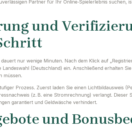
erlässigen Partner für Ihr Online‑Spielerlebnis suchen, i
erung und Verifizier
Schritt
dauert nur wenige Minuten. Nach dem Klick auf „Registrier
Landeswahl (Deutschland) ein. Anschließend erhalten Sie 
en müssen.
istufiger Prozess. Zuerst laden Sie einen Lichtbildausweis 
essnachweis (z. B. eine Stromrechnung) verlangt. Dieser Schr
ngen garantiert und Geldwäsche verhindert.
gebote und Bonusb