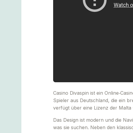
Casino Divaspin ist ein Online‑Casi
Spieler aus Deutschland, die ein b
verfügt über eine Lizenz der Malta 
Das Design ist modern und die Navig
was sie suchen. Neben den klassisc