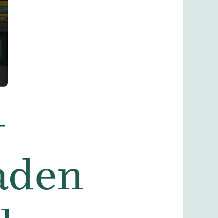
–
faden