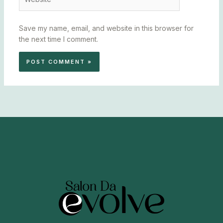
Save my name, email, and website in this browser for
the next time I comment.