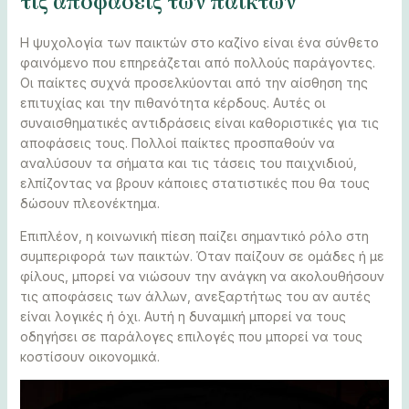
τις αποφάσεις των παικτών
Η ψυχολογία των παικτών στο καζίνο είναι ένα σύνθετο
φαινόμενο που επηρεάζεται από πολλούς παράγοντες.
Οι παίκτες συχνά προσελκύονται από την αίσθηση της
επιτυχίας και την πιθανότητα κέρδους. Αυτές οι
συναισθηματικές αντιδράσεις είναι καθοριστικές για τις
αποφάσεις τους. Πολλοί παίκτες προσπαθούν να
αναλύσουν τα σήματα και τις τάσεις του παιχνιδιού,
ελπίζοντας να βρουν κάποιες στατιστικές που θα τους
δώσουν πλεονέκτημα.
Επιπλέον, η κοινωνική πίεση παίζει σημαντικό ρόλο στη
συμπεριφορά των παικτών. Όταν παίζουν σε ομάδες ή με
φίλους, μπορεί να νιώσουν την ανάγκη να ακολουθήσουν
τις αποφάσεις των άλλων, ανεξαρτήτως του αν αυτές
είναι λογικές ή όχι. Αυτή η δυναμική μπορεί να τους
οδηγήσει σε παράλογες επιλογές που μπορεί να τους
κοστίσουν οικονομικά.