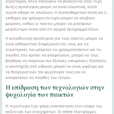
στρατηγική, αλλά επιλέγουν να βασίζονται στην τύχη.
Αυτή η προσέγγιση μπορεί να είναι ελκυστική, αλλά
συχνά οδηγεί σε απώλειες. Η συναισθηματική πίεση και η
επιθυμία για γρήγορη επιτυχία μπορεί να αποβούν
μοιραίες, καθώς οι παίκτες μπορεί να ρισκάρουν
μεγαλύτερα ποσά από ότι αρχικά προγραμματίζουν.
Η εκπαιδευτική προσέγγιση για τους παίκτες μπορεί να
είναι καθοριστική. Ενημερώνοντάς τους για τις
στρατηγικές που μπορούν να χρησιμοποιήσουν και τις
παγίδες που πρέπει να αποφεύγουν, μπορεί να τους
βοηθήσει να παίρνουν πιο έξυπνες αποφάσεις. Επιπλέον,
η υποστήριξη από ειδικούς μπορεί να είναι ωφέλιμη για
να διαχειριστούν την ψυχολογία τους και να
αποφεύγουν τις παγίδες του τζόγου.
Η επίδραση των τεχνολογιών στην
ψυχολογία των παικτών
Η τεχνολογία έχει φέρει επανάσταση στον κόσμο του
καζίνο και των στοιχημάτων. Οι online πλατφόρμες