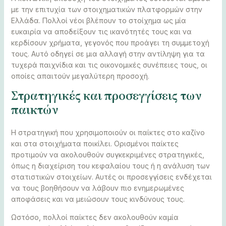
με την επιτυχία των στοιχηματικών πλατφορμών στην
Ελλάδα. Πολλοί νέοι βλέπουν το στοίχημα ως μία
ευκαιρία να αποδείξουν τις ικανότητές τους και να
κερδίσουν χρήματα, γεγονός που προάγει τη συμμετοχή
τους. Αυτό οδηγεί σε μια αλλαγή στην αντίληψη για τα
τυχερά παιχνίδια και τις οικονομικές συνέπειες τους, οι
οποίες απαιτούν μεγαλύτερη προσοχή.
Στρατηγικές και προσεγγίσεις των
παικτών
Η στρατηγική που χρησιμοποιούν οι παίκτες στο καζίνο
και στα στοιχήματα ποικίλει. Ορισμένοι παίκτες
προτιμούν να ακολουθούν συγκεκριμένες στρατηγικές,
όπως η διαχείριση του κεφαλαίου τους ή η ανάλυση των
στατιστικών στοιχείων. Αυτές οι προσεγγίσεις ενδέχεται
να τους βοηθήσουν να λάβουν πιο ενημερωμένες
αποφάσεις και να μειώσουν τους κινδύνους τους.
Ωστόσο, πολλοί παίκτες δεν ακολουθούν καμία