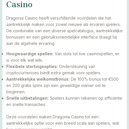
Casino
Dragonia Casino heeft verschillende voordelen die het
aantrekkelijk maken voor zowel nieuwe als ervaren spelers.
De combinatie van een diverse spelcatalogus, aantrekkelijke
bonussen en een gebruiksvriendelijke interface draagt bij
aan de algehele ervaring.
Hoogwaardige spellen:
Van slots tot live casinospellen, er
is voor elk wat wils.
Flexibele stortingsopties:
Ondersteuning van
cryptocurrencies biedt extra gemak voor spelers.
Aantrekkelijke welkomstbonus:
De 100% bonus tot €500
en 200 gratis spins zijn een geweldige manier om te
beginnen.
Snelle uitbetalingen:
Spelers kunnen rekenen op efficiënte
en snelle transacties.
Deze voordelen maken Dragonia Casino tot een
aantrekkelijke optie voor een breed scala aan spelers, wat