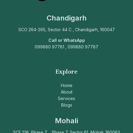
Chandigarh
SCO 264-265, Sector 44 C , Chandigarh, 160047
Call or WhatsApp
099880 97781 , 099880 97787
Explore
Home
About
Services
Blogs
Mohali
SCF 126, Phase 7 , Phase 7, Sector 61, Mohali. 160062