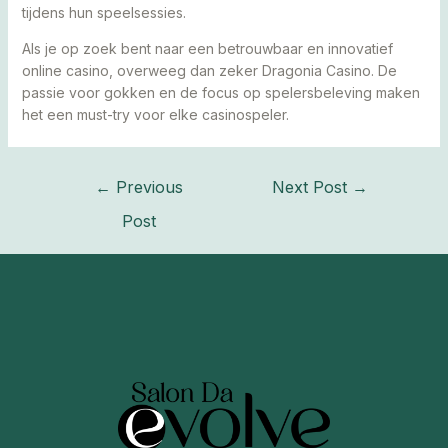
tijdens hun speelsessies.
Als je op zoek bent naar een betrouwbaar en innovatief
online casino, overweeg dan zeker Dragonia Casino. De
passie voor gokken en de focus op spelersbeleving maken
het een must-try voor elke casinospeler.
←
Previous
Next Post
→
Post