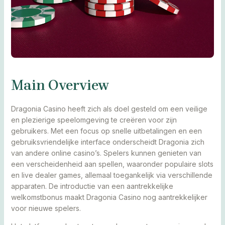
Main Overview
Dragonia Casino heeft zich als doel gesteld om een veilige
en plezierige speelomgeving te creëren voor zijn
gebruikers. Met een focus op snelle uitbetalingen en een
gebruiksvriendelijke interface onderscheidt Dragonia zich
van andere online casino’s. Spelers kunnen genieten van
een verscheidenheid aan spellen, waaronder populaire slots
en live dealer games, allemaal toegankelijk via verschillende
apparaten. De introductie van een aantrekkelijke
welkomstbonus maakt Dragonia Casino nog aantrekkelijker
voor nieuwe spelers.