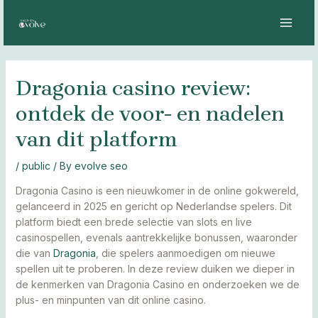
Skip
Post
MAI
to
navigation
MEN
content
Dragonia casino review:
ontdek de voor- en nadelen
van dit platform
/
public
/ By
evolve seo
Dragonia Casino is een nieuwkomer in de online gokwereld,
gelanceerd in 2025 en gericht op Nederlandse spelers. Dit
platform biedt een brede selectie van slots en live
casinospellen, evenals aantrekkelijke bonussen, waaronder
die van
Dragonia
, die spelers aanmoedigen om nieuwe
spellen uit te proberen. In deze review duiken we dieper in
de kenmerken van Dragonia Casino en onderzoeken we de
plus- en minpunten van dit online casino.