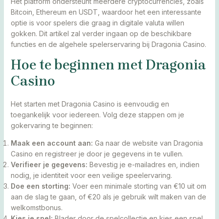
Het platform ondersteunt meerdere cryptocurrencies, zoals
Bitcoin, Ethereum en USDT, waardoor het een interessante
optie is voor spelers die graag in digitale valuta willen
gokken. Dit artikel zal verder ingaan op de beschikbare
functies en de algehele spelerservaring bij Dragonia Casino.
Hoe te beginnen met Dragonia
Casino
Het starten met Dragonia Casino is eenvoudig en
toegankelijk voor iedereen. Volg deze stappen om je
gokervaring te beginnen:
Maak een account aan:
Ga naar de website van Dragonia
Casino en registreer je door je gegevens in te vullen.
Verifieer je gegevens:
Bevestig je e-mailadres en, indien
nodig, je identiteit voor een veilige speelervaring.
Doe een storting:
Voer een minimale storting van €10 uit om
aan de slag te gaan, of €20 als je gebruik wilt maken van de
welkomstbonus.
Kies je spel:
Blader door de spelcollectie en kies een spel