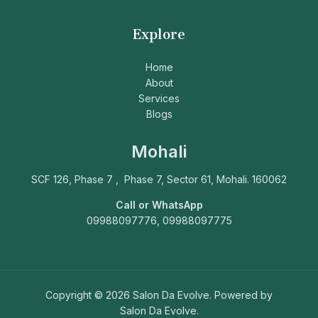
Explore
Home
About
Services
Blogs
Mohali
SCF 126, Phase 7 , Phase 7, Sector 61, Mohali. 160062
Call or WhatsApp
09988097776, 09988097775
Copyright © 2026 Salon Da Evolve. Powered by
Salon Da Evolve.