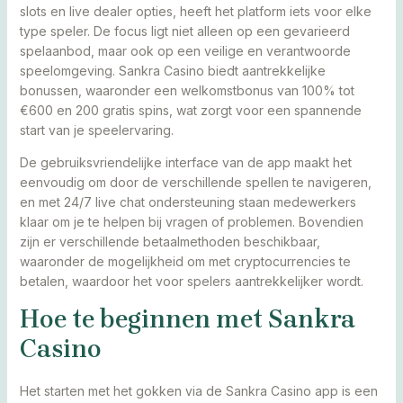
slots en live dealer opties, heeft het platform iets voor elke
type speler. De focus ligt niet alleen op een gevarieerd
spelaanbod, maar ook op een veilige en verantwoorde
speelomgeving. Sankra Casino biedt aantrekkelijke
bonussen, waaronder een welkomstbonus van 100% tot
€600 en 200 gratis spins, wat zorgt voor een spannende
start van je speelervaring.
De gebruiksvriendelijke interface van de app maakt het
eenvoudig om door de verschillende spellen te navigeren,
en met 24/7 live chat ondersteuning staan medewerkers
klaar om je te helpen bij vragen of problemen. Bovendien
zijn er verschillende betaalmethoden beschikbaar,
waaronder de mogelijkheid om met cryptocurrencies te
betalen, waardoor het voor spelers aantrekkelijker wordt.
Hoe te beginnen met Sankra
Casino
Het starten met het gokken via de Sankra Casino app is een